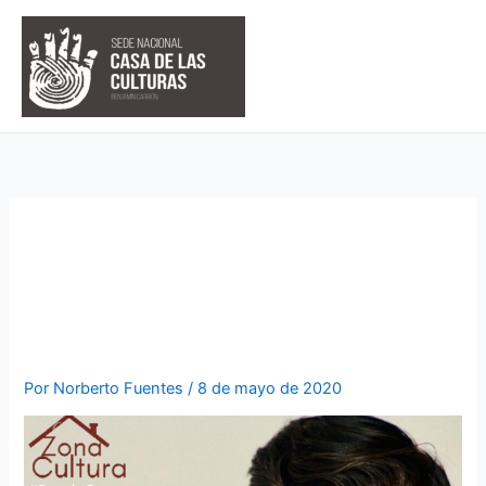
Ir
al
contenido
EL NÚCLEO DE MANABÍ
MUESTRA SOLIDARIDAD
CON ARTISTAS
Por
Norberto Fuentes
/
8 de mayo de 2020