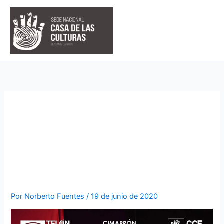
Ir
al
contenido
“ROSA”, UNA OBRA
TEATRAL QUE RETRATA LA
LUCHA CONTRA LA
SEGREGACIÓN RACIAL
Por
Norberto Fuentes
/
19 de junio de 2020