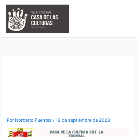
Ir
al
contenido
SE ABREN TALLERES DE
PINTURA, DANZA Y TEATRO
EN EXTENSIÒN DE LA
TRONCAL
Por
Norberto Fuentes
/
19 de septiembre de 2023