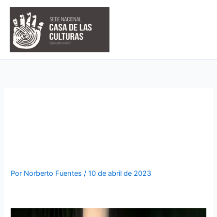
Ir
al
contenido
TRATARON SOBRE
MANTENER EL PATRIMONIO
AMBATEÑO
Por
Norberto Fuentes
/
10 de abril de 2023