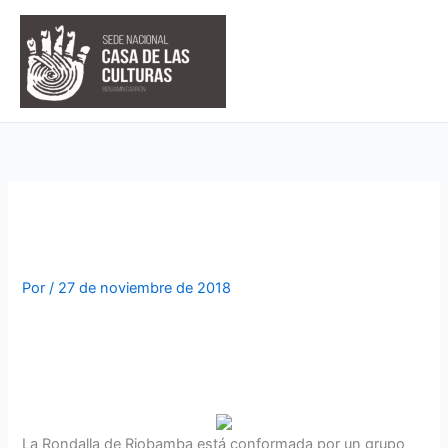
Ir
al
contenido
Grupos Artísticos
Por
/
27 de noviembre de 2018
Grupo Rondalla de Riobamba
La Rondalla de Riobamba está conformada por un grupo