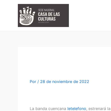
Ir
al
contenido
«Puro res
Por
/
28 de noviembre de 2022
La banda cuencana
letelefono
, estrenará 