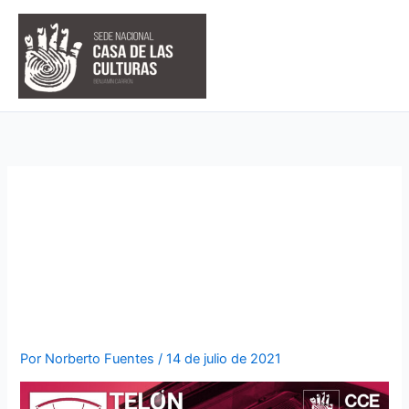
Ir
al
contenido
EL PIANISTA JUAN CASTRO
ORTIZ CELEBRARÁ SU
ANIVERSARIO 35 EN TELÓN
2021
Por
Norberto Fuentes
/
14 de julio de 2021