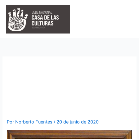
Ir
al
contenido
OBRA DEL DÍA: FRAY
VICENTE SOLANO, EL
ESCRITOR DE LOS “LIBROS
PROHIBIDOS”
Por
Norberto Fuentes
/
20 de junio de 2020