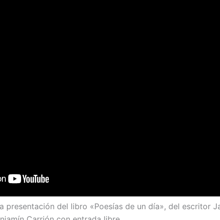
a presentación del libro «Poesías de un día», del escritor J
enjamín Carrión con entrada libre.