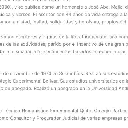
y 2000), y se publica como un homenaje a José Abel Mejía,
úsica y versos.
El escritor con 44 años de vida entrega a l
 amor, amistad, lealtad, solidaridad y heroísmo, propios del 
 varios escritores y figuras de la literatura ecuatoriana c
s de las actividades, parido por el incentivo de una gran 
sta la misma muerte, sentimientos basados ​​en experiencia
el 6 de noviembre de 1974 en Sucumbíos.
Realizó sus estudio
olegio Experimental Bolívar.
Sus estudios universitarios en 
tulo de abogado.
Realizó un posgrado en la Universidad And
écnico Humanístico Experimental Quito, Colegio Particular
mo Consultor y Procurador Judicial de varias empresas pri