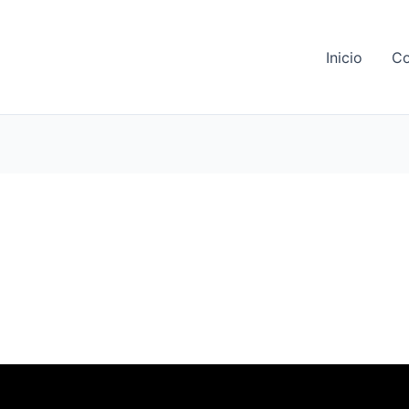
Inicio
Co
as de un Día’, del escritor Jair