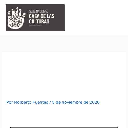
Ir
al
contenido
PINTOR MARVIN PARRALES
EN LA GALERÍA NACIONAL
MUSEOS CCE
Por
Norberto Fuentes
/
5 de noviembre de 2020