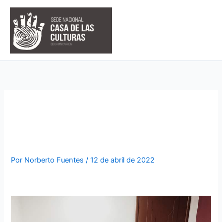
Ir
al
contenido
SE VIENE LA CULTURA
MÓVIL A TODO EL PAÍS
Por
Norberto Fuentes
/
12 de abril de 2022