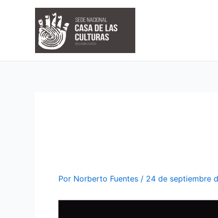
Ir
al
contenido
VARIAS PRESENTA
NACIONAL ETN
Por
Norberto Fuentes
/
24 de septiembre 