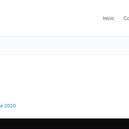
Inicio
Co
CIONES VIRTUALES EN EL 
OGRÁFICO “LOS DIABLOS SE
de 2020