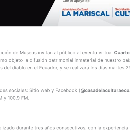
cción de Museos invitan al público al evento virtual
Cuarto
mo objeto la difusión patrimonial inmaterial de nuestro paí
s del diablo en el Ecuador, y se realizará los días martes 
edes sociales: Sitio web y Facebook (
@casadelaculturaecu
M y 100.9 FM.
alizado durante tres años consecutivos, con la experiencia 