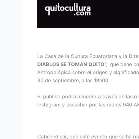
La Casa de la Cultura Ecuatoriana y la Dire
DIABLOS SE TOMAN QUITO”,
que tiene co
Antropológica sobre el origen y significado
30 de septiembre, a las 18h00.
El público podrá acceder a través de las r
Instagram y escuchar por las radios 940 A
Cabe indicar, que este evento que se ha re