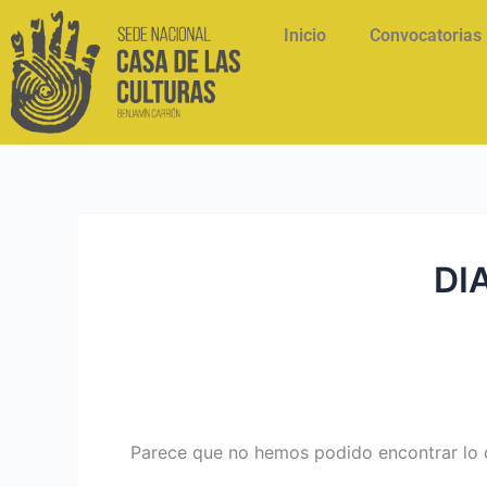
Ir
Buscar
Inicio
Convocatorias
al
por:
contenido
DI
Parece que no hemos podido encontrar lo 