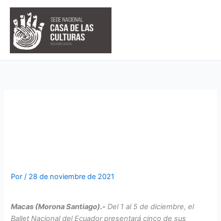
Ir
al
contenido
AGENDA CULTURAL DEL
BALLET NACIONAL EN
MORONA SANTIAGO
Por
/
28 de noviembre de 2021
Macas (Morona Santiago).-
Del 1 al 5 de diciembre, el
Ballet Nacional del Ecuador presentará cinco de sus