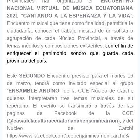
Provinciales, han organizado el “
ENCUENTRO
NACIONAL VIRTUAL DE MÚSICA ECUATORIANA
2021
“CANTANDO A LA ESPERANZA Y LA VIDA
”.
En
cuentro musical que tiene como finalidad,
permitir a la
ciudadanía, conocer el trabajo musical de un solista o
agrupación de cada Núcleo Provincial, a través de
temas inéditos y composiciones existentes,
con el fin de
enriquecer el patrimonio sonoro que guarda cada
provincia del país.
Este
SEGUNDO
Encuentro previsto para el martes 16
de marzo, tendrá como invitado especial al grupo
“
ENSAMBLE ANDINO”
de la CCE Núcleo de Carchi,
quienes interpretarán tres temas musicales de su
repertorio.
El evento se transmitirá a través de las
páginas de Facebook de la CCE
(
@casadelaculturaecuatorianabenjamincarrion
), y del
Núcleo de Carchi
https://www.facebook.com/ccebenjamincarrion.carchi.3/