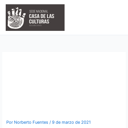
Ir
al
contenido
ENCUENTRO NACIONAL
VIRTUAL DE MÚSICA
ECUATORIANA 2021 “EL
ENSAMBLE ANDINO” EN LA
CCE
Por
Norberto Fuentes
/
9 de marzo de 2021