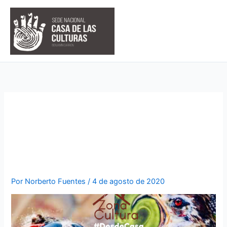
Ir
al
contenido
«LA COSMOVISIÓN
ANCESTRAL SE EMPODERÓ
DE MI TRABAJO»
Por
Norberto Fuentes
/
4 de agosto de 2020