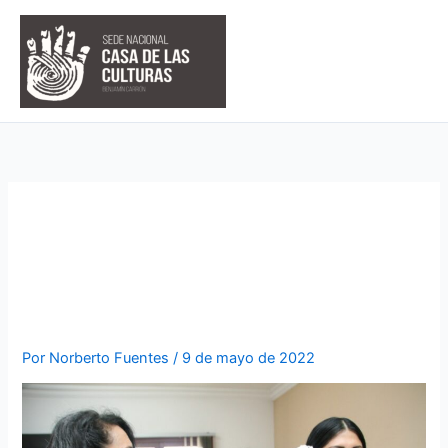
Ir
al
contenido
POEMAS PARA CELEBRAR A
LAS MADRES DE LA CASA
DE LAS CULTURAS
Por
Norberto Fuentes
/
9 de mayo de 2022